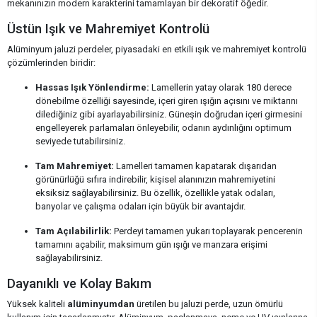
mekanınızın modern karakterini tamamlayan bir dekoratif öğedir.
Üstün Işık ve Mahremiyet Kontrolü
Alüminyum jaluzi perdeler, piyasadaki en etkili ışık ve mahremiyet kontrolü
çözümlerinden biridir:
Hassas Işık Yönlendirme:
Lamellerin yatay olarak 180 derece
dönebilme özelliği sayesinde, içeri giren ışığın açısını ve miktarını
dilediğiniz gibi ayarlayabilirsiniz. Güneşin doğrudan içeri girmesini
engelleyerek parlamaları önleyebilir, odanın aydınlığını optimum
seviyede tutabilirsiniz.
Tam Mahremiyet:
Lamelleri tamamen kapatarak dışarıdan
görünürlüğü sıfıra indirebilir, kişisel alanınızın mahremiyetini
eksiksiz sağlayabilirsiniz. Bu özellik, özellikle yatak odaları,
banyolar ve çalışma odaları için büyük bir avantajdır.
Tam Açılabilirlik:
Perdeyi tamamen yukarı toplayarak pencerenin
tamamını açabilir, maksimum gün ışığı ve manzara erişimi
sağlayabilirsiniz.
Dayanıklı ve Kolay Bakım
Yüksek kaliteli
alüminyumdan
üretilen bu jaluzi perde, uzun ömürlü