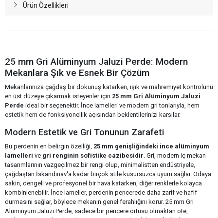
Ürün Özellikleri
25 mm Gri Alüminyum Jaluzi Perde: Modern
Mekanlara Şık ve Esnek Bir Çözüm
Mekanlarınıza çağdaş bir dokunuş katarken, ışık ve mahremiyet kontrolünü
en üst düzeye çıkarmak isteyenler için
25 mm Gri Alüminyum Jaluzi
Perde
ideal bir seçenektir. İnce lamelleri ve modern gri tonlarıyla, hem
estetik hem de fonksiyonellik açısından beklentilerinizi karşılar.
Modern Estetik ve Gri Tonunun Zarafeti
Bu perdenin en belirgin özelliği,
25 mm genişliğindeki ince alüminyum
lamelleri
ve
gri renginin sofistike cazibesidir
. Gri, modern iç mekan
tasarımlarının vazgeçilmez bir rengi olup, minimalistten endüstriyele,
çağdaştan İskandinav'a kadar birçok stile kusursuzca uyum sağlar. Odaya
sakin, dengeli ve profesyonel bir hava katarken, diğer renklerle kolayca
kombinlenebilir. İnce lameller, perdenin pencerede daha zarif ve hafif
durmasını sağlar, böylece mekanın genel ferahlığını korur. 25 mm Gri
Alüminyum Jaluzi Perde, sadece bir pencere örtüsü olmaktan öte,