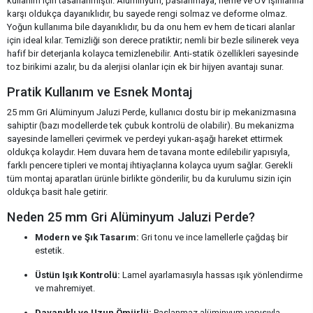
kullanım için tasarlanmıştır. Alüminyum, paslanmaya, neme ve UV ışınlarına
karşı oldukça dayanıklıdır, bu sayede rengi solmaz ve deforme olmaz.
Yoğun kullanıma bile dayanıklıdır, bu da onu hem ev hem de ticari alanlar
için ideal kılar. Temizliği son derece pratiktir; nemli bir bezle silinerek veya
hafif bir deterjanla kolayca temizlenebilir. Anti-statik özellikleri sayesinde
toz birikimi azalır, bu da alerjisi olanlar için ek bir hijyen avantajı sunar.
Pratik Kullanım ve Esnek Montaj
25 mm Gri Alüminyum Jaluzi Perde, kullanıcı dostu bir ip mekanizmasına
sahiptir (bazı modellerde tek çubuk kontrolü de olabilir). Bu mekanizma
sayesinde lamelleri çevirmek ve perdeyi yukarı-aşağı hareket ettirmek
oldukça kolaydır. Hem duvara hem de tavana monte edilebilir yapısıyla,
farklı pencere tipleri ve montaj ihtiyaçlarına kolayca uyum sağlar. Gerekli
tüm montaj aparatları ürünle birlikte gönderilir, bu da kurulumu sizin için
oldukça basit hale getirir.
Neden 25 mm Gri Alüminyum Jaluzi Perde?
Modern ve Şık Tasarım:
Gri tonu ve ince lamellerle çağdaş bir
estetik.
Üstün Işık Kontrolü:
Lamel ayarlamasıyla hassas ışık yönlendirme
ve mahremiyet.
Dayanıklı ve Uzun Ömürlü:
Paslanmaz alüminyum yapısıyla