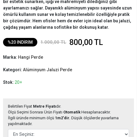
bir estetik sunarken, ışığı ve mahremiyeti dilediğiniz gibi
ayarlamanızı sağlar. Dayanıklı alüminyum yapısı sayesinde uzun
ömürlü kullanım sunar ve kolay temizlenebilir özelliğiyle pratik
bir çözümdür. Hem ofisler hem de evler için ideal olan bu jaluzi,
çağdaş yaşam alanlarına sofistike bir dokunuş katar.
800,00 TL
1.000,00 TL
%20 İNDİRİM
Marka:
Hangi Perde
Kategori:
Alüminyum Jaluzi Perde
Stok:
20+
Belirtilen Fiyat
Metre Fiyatı
dır.
Ölçü Seçimi Sonrası Ürün Fiyatı
Otomatik
Hesaplanacaktır.
İlgili üründe minimum ölçü
1m2'dir.
Düşük ölçülerde yuvarlama
yapılmaktadır.