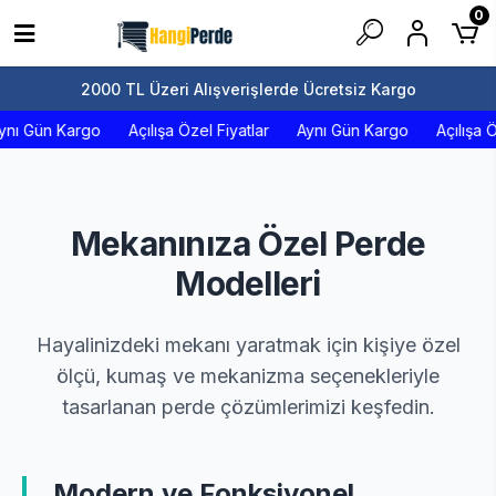
0
2000 TL Üzeri Alışverişlerde Ücretsiz Kargo
 Kargo
Açılışa Özel Fiyatlar
Aynı Gün Kargo
Açılışa Özel Fiy
Mekanınıza Özel Perde
Modelleri
Hayalinizdeki mekanı yaratmak için kişiye özel
ölçü, kumaş ve mekanizma seçenekleriyle
tasarlanan perde çözümlerimizi keşfedin.
Modern ve Fonksiyonel