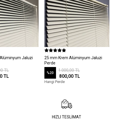
Alüminyum Jaluzi
25 mm Krem Alüminyum Jaluzi
Perde
00 TL
1.000,00 TL
%20
0 TL
800,00 TL
Hangi Perde
HIZLI TESLİMAT