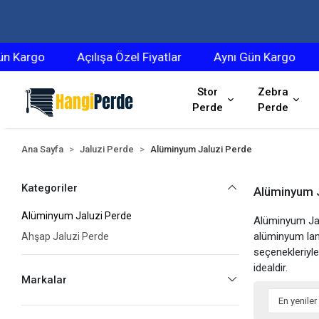
Kargo
Açılışa Özel Fiyatlar
Aynı Gün Kargo
Aç
Stor
Zebra
Perde
Perde
Ana Sayfa
Jaluzi Perde
Alüminyum Jaluzi Perde
Kategoriler
Alüminyum 
Alüminyum Jaluzi Perde
Alüminyum Jalu
alüminyum lam
Ahşap Jaluzi Perde
seçenekleriyle
idealdir.
Markalar