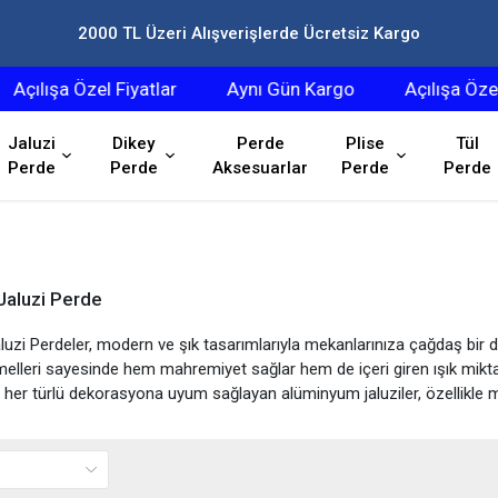
2000 TL Üzeri Alışverişlerde Ücretsiz Kargo
ılışa Özel Fiyatlar
Aynı Gün Kargo
Açılışa Özel Fi
Jaluzi
Dikey
Perde
Plise
Tül
Perde
Perde
Aksesuarlar
Perde
Perde
Jaluzi Perde
zi Perdeler, modern ve şık tasarımlarıyla mekanlarınıza çağdaş bir d
elleri sayesinde hem mahremiyet sağlar hem de içeri giren ışık mikta
 her türlü dekorasyona uyum sağlayan alüminyum jaluziler, özellikle mu