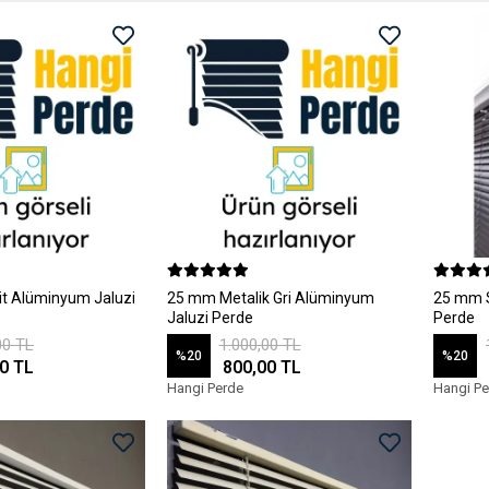
t Alüminyum Jaluzi
25 mm Metalik Gri Alüminyum
25 mm S
Jaluzi Perde
Perde
00 TL
1.000,00 TL
%20
%20
0 TL
800,00 TL
Hangi Perde
Hangi Pe