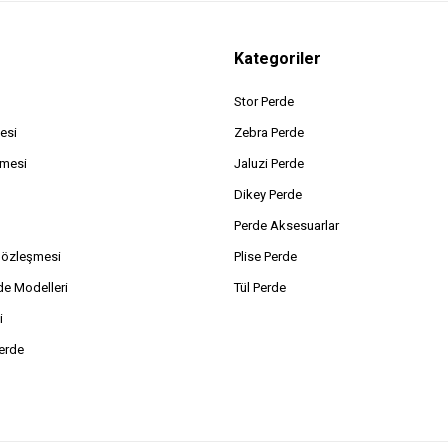
Kategoriler
Stor Perde
esi
Zebra Perde
şmesi
Jaluzi Perde
Dikey Perde
Perde Aksesuarlar
Sözleşmesi
Plise Perde
de Modelleri
Tül Perde
i
erde