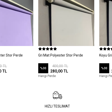
)
ster Stor Perde
Gri Mat Polyester Stor Perde
Koyu Gr
0 TL
400,00 TL
%30
%30
0 TL
280,00 TL
Hangi Perde
Hangi Pe
HIZLI TESLİMAT