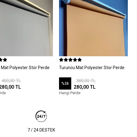
i Mat Polyester Stor Perde
Turuncu Mat Polyester Stor Perde
400,00 TL
380,00 TL
%26
280,00 TL
280,00 TL
rde
Hangi Perde
7 / 24 DESTEK