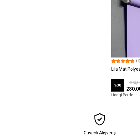
(1
Lila Mat Polye
400,0
%30
280,0
Hangi Perde
Güvenli Alışveriş