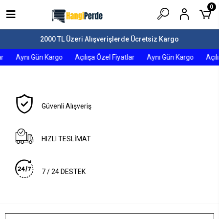
0
2000 TL Üzeri Alışverişlerde Ücretsiz Kargo
r
Aynı Gün Kargo
Açılışa Özel Fiyatlar
Aynı Gün Kargo
Açıl
Güvenli Alışveriş
HIZLI TESLİMAT
7 / 24 DESTEK