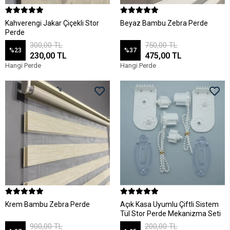
Kahverengi Jakar Çiçekli Stor
Beyaz Bambu Zebra Perde
Perde
300,00 TL
750,00 TL
%23
%37
230,00 TL
475,00 TL
Hangi Perde
Hangi Perde
Krem Bambu Zebra Perde
Açık Kasa Uyumlu Çiftli Sistem
Tül Stor Perde Mekanizma Seti
900,00 TL
200,00 TL