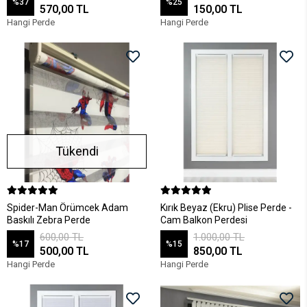
%37
%25
570,00 TL
150,00 TL
Hangi Perde
Hangi Perde
Tükendi
Spider-Man Örümcek Adam
Kırık Beyaz (Ekru) Plise Perde -
Baskılı Zebra Perde
Cam Balkon Perdesi
600,00 TL
1.000,00 TL
%17
%15
500,00 TL
850,00 TL
Hangi Perde
Hangi Perde