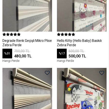
Degrade Renk Geçişli Mikro Plise
Hello Kitty (Hello Baby) Baskılı
Zebra Perde
Zebra Perde
700,00 TL
600,00 TL
%31
%17
480,00 TL
500,00 TL
Hangi Perde
Hangi Perde