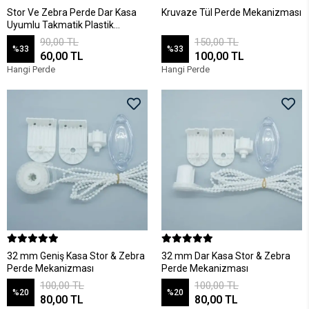
Stor Ve Zebra Perde Dar Kasa
Kruvaze Tül Perde Mekanizması
Uyumlu Takmatik Plastik
Portray 20 adet
90,00 TL
150,00 TL
%33
%33
60,00 TL
100,00 TL
Hangi Perde
Hangi Perde
32 mm Geniş Kasa Stor & Zebra
32 mm Dar Kasa Stor & Zebra
Perde Mekanizması
Perde Mekanizması
100,00 TL
100,00 TL
%20
%20
80,00 TL
80,00 TL