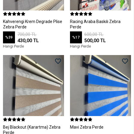
Kahverengi Krem Degrade Plise
Racing Araba Baskılı Zebra
Zebra Perde
Perde
700,00 TL
600,00 TL
%39
%17
430,00 TL
500,00 TL
Hangi Perde
Hangi Perde
Bej Blackout (Karartma) Zebra
Mavi Zebra Perde
Perde