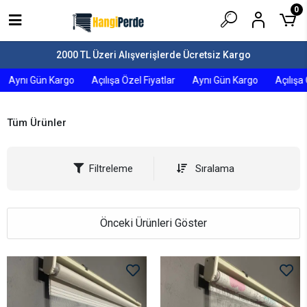
0
2000 TL Üzeri Alışverişlerde Ücretsiz Kargo
ynı Gün Kargo
Açılışa Özel Fiyatlar
Aynı Gün Kargo
Açılışa Öze
Tüm Ürünler
Filtreleme
Sıralama
Önceki Ürünleri Göster