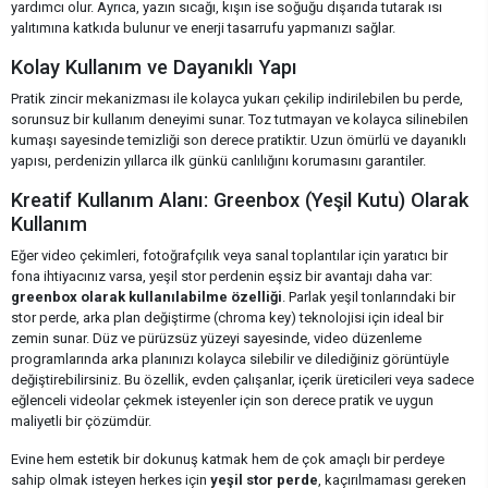
yardımcı olur. Ayrıca, yazın sıcağı, kışın ise soğuğu dışarıda tutarak ısı
yalıtımına katkıda bulunur ve enerji tasarrufu yapmanızı sağlar.
Kolay Kullanım ve Dayanıklı Yapı
Pratik zincir mekanizması ile kolayca yukarı çekilip indirilebilen bu perde,
sorunsuz bir kullanım deneyimi sunar. Toz tutmayan ve kolayca silinebilen
kumaşı sayesinde temizliği son derece pratiktir. Uzun ömürlü ve dayanıklı
yapısı, perdenizin yıllarca ilk günkü canlılığını korumasını garantiler.
Kreatif Kullanım Alanı: Greenbox (Yeşil Kutu) Olarak
Kullanım
Eğer video çekimleri, fotoğrafçılık veya sanal toplantılar için yaratıcı bir
fona ihtiyacınız varsa, yeşil stor perdenin eşsiz bir avantajı daha var:
greenbox olarak kullanılabilme özelliği
. Parlak yeşil tonlarındaki bir
stor perde, arka plan değiştirme (chroma key) teknolojisi için ideal bir
zemin sunar. Düz ve pürüzsüz yüzeyi sayesinde, video düzenleme
programlarında arka planınızı kolayca silebilir ve dilediğiniz görüntüyle
değiştirebilirsiniz. Bu özellik, evden çalışanlar, içerik üreticileri veya sadece
eğlenceli videolar çekmek isteyenler için son derece pratik ve uygun
maliyetli bir çözümdür.
Evine hem estetik bir dokunuş katmak hem de çok amaçlı bir perdeye
sahip olmak isteyen herkes için
yeşil stor perde
, kaçırılmaması gereken