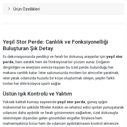
Ürün Özellikleri
Yeşil Stor Perde: Canlılık ve Fonksiyonelliği
Buluşturan Şık Detay
Ev dekorasyonunda yenilikçi ve ferah bir dokunuş arayanlar için
yeşil stor
perde
, hem estetik hem de fonksiyonel bir çözüm sunar. Doğanın
dinginliğini ve enerjisini evinize taşıyan bu özel perde, bulunduğu her
mekana canlılık katar. İster salonunuzda modern bir atmosfer yaratmak,
ister yatak odanızda huzurlu bir köşe oluşturmak isteyin, yeşilin farklı
tonları her stile kolayca uyum sağlar.
Üstün Işık Kontrolü ve Yalıtım
Yüksek kaliteli kumaşı sayesinde
yeşil stor perde
, güneş ışığını
mükemmel bir şekilde filtreler. Keskin ve rahatsız edici ışınları yumuşatarak
odanızın daha aydınlık ve ferah görünmesini sağlarken, özel dokusuyla
istenmeyen dışarıdan gelen görüntüleri engeller. Böylece hem
mahremiyetinizi korur hem de odanızın aydınlatmasını kontrol etmenize