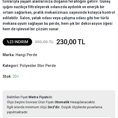
tonlarıyla yaşam alanlarınıza doğanın ferahlığını getirir. Güneş
ışığını nazikçe filtreleyerek odanızda aydınlık ve enerjik bir
ortam sağlarken, pratik mekanizması sayesinde kolayca kontrol
edilebilir. Salon, yatak odası veya çalışma odası gibi her türlü
mekana uyum sağlayan bu perde, hem şık bir dekorasyon öğesi
hem de işlevsel bir çözüm sunar.
230,00 TL
300,00 TL
%23 İNDİRİM
Marka:
Hangi Perde
Kategori:
Polyester Stor Perde
Stok:
20+
Belirtilen Fiyat
Metre Fiyatı
dır.
Ölçü Seçimi Sonrası Ürün Fiyatı
Otomatik
Hesaplanacaktır.
İlgili üründe minimum ölçü
2m2'dir.
Düşük ölçülerde yuvarlama
yapılmaktadır.