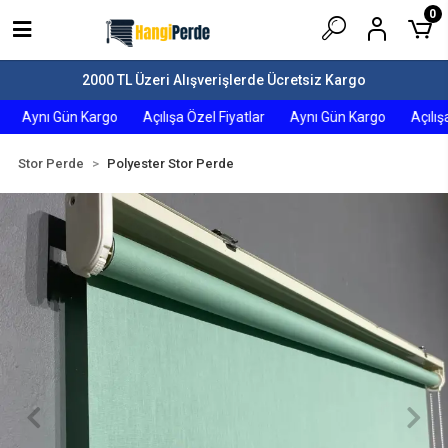
0
2000 TL Üzeri Alışverişlerde Ücretsiz Kargo
Aynı Gün Kargo
Açılışa Özel Fiyatlar
Aynı Gün Kargo
Açılışa 
Stor Perde
Polyester Stor Perde