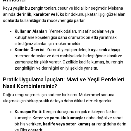
Koyu yeşilin bu zengin tonları, cesur ve iddialı bir seçimdir. Mekana
anında
derinlik, karakter ve lüks
bir dokunuş katar. Işığı güzel alan
odalarda kullanıldığında mücevher gibi parlar.
Kullanım Alanları:
Yemek odaları, misafir odaları veya
kütüphane köşeleri gibi daha dramatik bir etki yaratmak
istediğiniz alanlar için mükemmeldir.
Kombin Önerisi:
Zümrüt yeşili perdeler,
koyu renk ahşap
,
mermer detaylar ve deri mobilyalarla birleştiğinde klasik ve
zamansız bir şıklık yaratır. Özellikle kadife kumaş, bu rengin
zenginliğini ve derinliğini en iyi şekilde yansıtır.
Pratik Uygulama İpuçları: Mavi ve Yeşil Perdeleri
Nasıl Kombinlersiniz?
Doğru rengi seçmek işin sadece bir kısmı. Mükemmel sonuca
ulaşmak için birkaç pratik detaya daha dikkat etmek gerekir.
Kumaşın Rolü:
Rengin duruşunu en çok etkileyen faktör
kumaştır.
Keten ve pamuklu kumaşlar
daha doğal ve rahat
bir his verirken,
kadife veya saten kumaşlar
rengi daha derin
ve lüks gösterir.