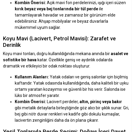
Kombin Önerisi:
Açık mavi fon perdelerinizi, ışığı içeri süzen
kırık beyaz veya bej tonlarında bir tül perde
ile
tamamlayarak havadar ve zamansız bir görünüm elde
edebilirsiniz. Ahşap mobilyalar ve beyaz duvarlarla
mükemmel uyum sağlar.
Koyu Mavi (Lacivert, Petrol Mavisi): Zarafet ve
Derinlik
Koyu mavi tonları, doğru kullanıldığında mekana anında bir
asalet ve
sofistike bir hava
katar. Özellikle geniş ve aydınlık odalarda
dramatik ve etkileyici bir odak noktası oluşturur.
Kullanım Alanları:
Yatak odaları ve geniş salonlar için biçilmiş
kaftandır. Yatak odasında kullanıldığında, daha kaliteli bir uyku
ortamı yaratan kozayımsı ve güvenli bir his verir. Salonda ise
lüks bir atmosfer yaratır.
Kombin Önerisi:
Lacivert perdeler,
altın, pirinç veya bakır
gibi metalik detaylarla birleştiğinde göz alıcı bir şıklık sunar. Gri,
bej gibi nötr duvar renkleri ve kadife gibi dokulu kumaşlar,
lacivertin zenginliğini daha da ön plana çıkarır.
Yeşil Tonlarıyla Perde Seçimi: Doğayı İçeri Davet