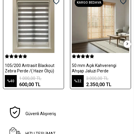
KARGO BEDAVA
105/200 Antrasit Blackout
50 mm Açık Kahverengi
Zebra Perde /( Hazır Ölçü)
Ahşap Jaluzi Perde
1.000,00 TL
3.000,00 TL
%40
%22
600,00 TL
2.350,00 TL
Güvenli Alışveriş
HIZLI TESLİMAT