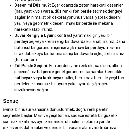
Desen mi Düz mü?:
Eğer odanızda zaten hareketli desenler
(halı, yastık vb.) varsa, düz renkli
fon perde
seçmek dengeyi
sağlar. Minimalist bir dekorasyonunuz varsa, yaprak desenli
yeşil veya geometrik desenli mavi bir perde ile mekana
hareket katabilirsiniz.
Duvar Rengiyle Uyum:
Kontrast yaratmak için yeşil bir
perdeyi bej veya krem rengi bir duvarda kullanabilirsiniz. Daha
bütüncül bir görünüm için ise açık mavi bir perdeyi, mavinin
biraz daha koyu bir tonuna sahip bir duvarla eşleştirebilirsiniz
(ton sür ton).
Tül Perde Seçimi:
Fon perdeniz ne renk olursa olsun, altına
seçeceğiniz
tül perde
genel görünümü tamamlar. Genellikle
saf beyaz veya kırık beyaz
tüller, hem mavi hem de yeşil fon
perdelerle kusursuz bir uyum yakalayarak ışığın içeri
süzülmesini sağlar.
Sonuç
Evinizi bir huzur vahasına dönüştürmek, doğru renk paletini
seçmekle başlar. Mavi ve yeşil tonları, sadece estetik bir güzellik
sunmakla kalmaz, aynı zamanda ruh halimizi olumlu yönde
etkileyerek daha sakin ve dengeli bir yaşam alanı yaratmamıza