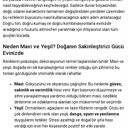
nasıl taşıyabileceğinizi keşfedeceğiz. Sadece duvar boyasından
değil, odanın karakterini tamamen değiştirebilen perdeler üzerinden
bu renklerin büyüsünü nasıl kullanacağınızı adım adım anlatacağız.
Doğru ton, doğru kumaş ve doğru kombinasyonlarla evinizde
aradığınız o huzurlu atmosferi yaratmak için ihtiyacınız olan tüm
ipuçları burada.
Neden Mavi ve Yeşil? Doğanın Sakinleştirici Gücü
Evinizde
Renklerin psikolojisi, dekorasyonun temel taşlarından biridir. Mavi ve
yeşil, doğada en sık karşılaştığımız renkler olduğu için zihnimiz bu
tonları gördüğünde otomatik olarak rahatlar.
Mavi:
Gökyüzünü ve okyanusu çağrıştırır. Bu nedenle
güven,
sakinlik ve verimlilik
hissi verir. Kan basıncını düşürmeye ve
zihni yavaşlatmaya yardımcı olduğu bilinen mavi, özellikle
dinlenme ve odaklanma alanları için mükemmel bir seçimdir.
Yeşil:
Ormanların, ağaçların ve taze filizlerin rengidir. Gözü en
çok dinlendiren renk olan yeşil,
denge, uyum ve yenilenme
duygularını tetikler. Stresi azalttığı ve doğal bir şifa hissi
verdiği için evin her köşesinde pozitif bir etki yaratır.