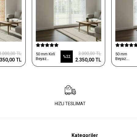
3.000,00 TL
3.000,00 TL
50 mm Kirli
50 mm
%22
Beyaz
Beyaz
.350,00 TL
2.350,00 TL
Ahşap
Ahşap
Jaluzi Perde
Jaluzi Perde
HIZLI TESLİMAT
Kategoriler