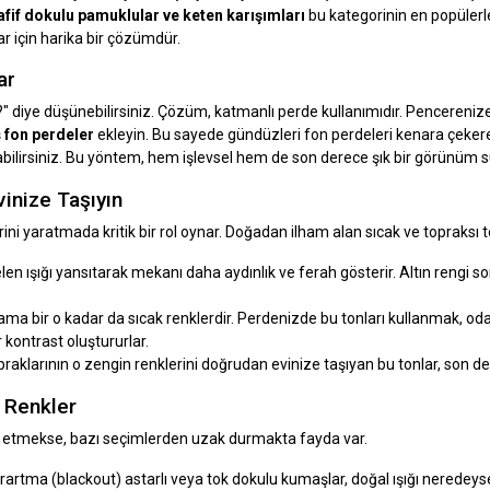
afif dokulu pamuklular ve keten karışımları
bu kategorinin en popülerle
lar için harika bir çözümdür.
ar
iye düşünebilirsiniz. Çözüm, katmanlı perde kullanımıdır. Pencerenize ı
ş
fon perdeler
ekleyin. Bu sayede gündüzleri fon perdeleri kenara çekerek
yabilirsiniz. Bu yöntem, hem işlevsel hem de son derece şık bir görünüm s
inize Taşıyın
 yaratmada kritik bir rol oynar. Doğadan ilham alan sıcak ve topraksı t
len ışığı yansıtarak mekanı daha aydınlık ve ferah gösterir. Altın rengi so
ma bir o kadar da sıcak renklerdir. Perdenizde bu tonları kullanmak, odan
r kontrast oluştururlar.
aklarının o zengin renklerini doğrudan evinize taşıyan bu tonlar, son der
 Renkler
et etmekse, bazı seçimlerden uzak durmakta fayda var.
arartma (blackout) astarlı veya tok dokulu kumaşlar, doğal ışığı nerede