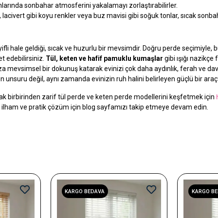
anlarında sonbahar atmosferini yakalamayı zorlaştırabilirler.
, lacivert gibi koyu renkler veya buz mavisi gibi soğuk tonlar, sıcak sonbah
li hale geldiği, sıcak ve huzurlu bir mevsimdir. Doğru perde seçimiyle, 
t edebilirsiniz.
Tül, keten ve hafif pamuklu kumaşlar
gibi ışığı nazikçe 
za mevsimsel bir dokunuş katarak evinizi çok daha aydınlık, ferah ve dave
nsuru değil, aynı zamanda evinizin ruh halini belirleyen güçlü bir araçt
acak birbirinden zarif tül perde ve keten perde modellerini keşfetmek için
zla ilham ve pratik çözüm için blog sayfamızı takip etmeye devam edin.
KARGO BEDAVA
KARGO B