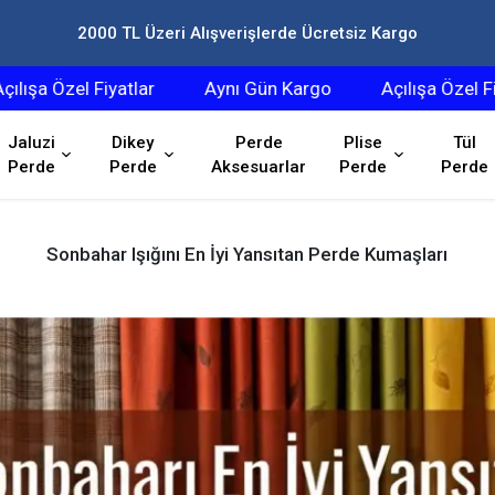
2000 TL Üzeri Alışverişlerde Ücretsiz Kargo
el Fiyatlar
Aynı Gün Kargo
Açılışa Özel Fiyatlar
Jaluzi
Dikey
Perde
Plise
Tül
Perde
Perde
Aksesuarlar
Perde
Perde
Sonbahar Işığını En İyi Yansıtan Perde Kumaşları