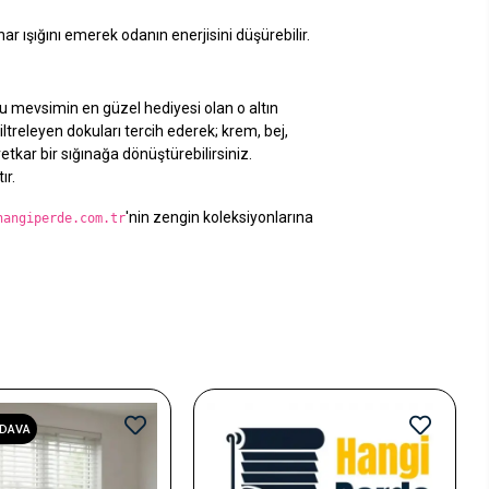
ar ışığını emerek odanın enerjisini düşürebilir.
bu mevsimin en güzel hediyesi olan o altın
filtreleyen dokuları tercih ederek; krem, bej,
tkar bir sığınağa dönüştürebilirsiniz.
ır.
'nin zengin koleksiyonlarına
hangiperde.com.tr
EDAVA