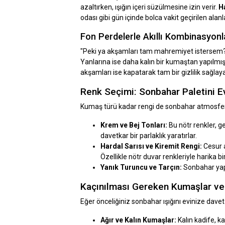
azaltırken, ışığın içeri süzülmesine izin verir.
H
odası gibi gün içinde bolca vakit geçirilen alan
Fon Perdelerle Akıllı Kombinasyonl
"Peki ya akşamları tam mahremiyet istersem?" d
Yanlarına ise daha kalın bir kumaştan yapılmı
akşamları ise kapatarak tam bir gizlilik sağla
Renk Seçimi: Sonbahar Paletini Ev
Kumaş türü kadar rengi de sonbahar atmosferini
Krem ve Bej Tonları:
Bu nötr renkler, ge
davetkar bir parlaklık yaratırlar.
Hardal Sarısı ve Kiremit Rengi:
Cesur a
Özellikle nötr duvar renkleriyle harika bi
Yanık Turuncu ve Tarçın:
Sonbahar yapr
Kaçınılması Gereken Kumaşlar ve
Eğer önceliğiniz sonbahar ışığını evinize dav
Ağır ve Kalın Kumaşlar:
Kalın kadife, k