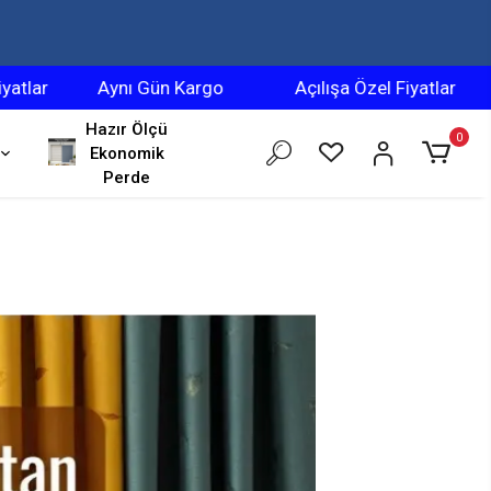
Aynı Gün Kargo
Açılışa Özel Fiyatlar
Aynı G
Hazır Ölçü
0
Ekonomik
Perde