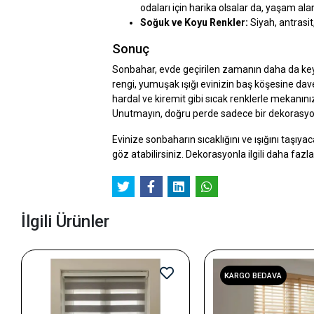
odaları için harika olsalar da, yaşam al
Soğuk ve Koyu Renkler:
Siyah, antrasit
Sonuç
Sonbahar, evde geçirilen zamanın daha da keyif
rengi, yumuşak ışığı evinizin baş köşesine dave
hardal ve kiremit gibi sıcak renklerle mekanını
Unutmayın, doğru perde sadece bir dekorasyon u
Evinize sonbaharın sıcaklığını ve ışığını taşıy
göz atabilirsiniz. Dekorasyonla ilgili daha fa
İlgili Ürünler
KARGO BEDAVA