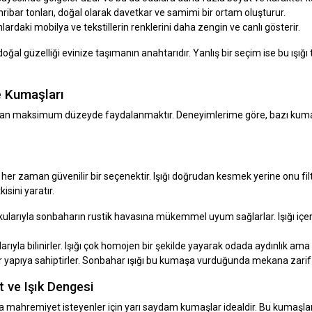
hribar tonları, doğal olarak davetkar ve samimi bir ortam oluşturur.
nlardaki mobilya ve tekstillerin renklerini daha zengin ve canlı gösterir.
doğal güzelliği evinize taşımanın anahtarıdır. Yanlış bir seçim ise bu ışı
e Kumaşları
dan maksimum düzeyde faydalanmaktır. Deneyimlerime göre, bazı kuma
e her zaman güvenilir bir seçenektir. Işığı doğrudan kesmek yerine onu fi
isini yaratır.
ularıyla sonbaharın rustik havasına mükemmel uyum sağlarlar. Işığı içer
yla bilinirler. Işığı çok homojen bir şekilde yayarak odada aydınlık ama
bir yapıya sahiptirler. Sonbahar ışığı bu kumaşa vurduğunda mekana zarif bir
 ve Işık Dengesi
 mahremiyet isteyenler için yarı saydam kumaşlar idealdir. Bu kumaşlar