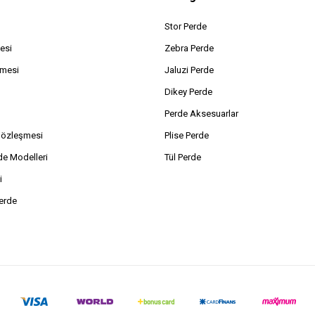
Stor Perde
esi
Zebra Perde
şmesi
Jaluzi Perde
Dikey Perde
Perde Aksesuarlar
Sözleşmesi
Plise Perde
de Modelleri
Tül Perde
i
erde