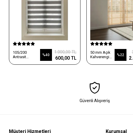
1.000,00 TL
105/200
50 mm Açık
%40
%22
Antrasit
Kahverengi
600,00 TL
2
Blackout
Ahşap
Zebra Perde /(
Jaluzi Perde
Hazır Ölçü)
Güvenli Alışveriş
Müşteri Hizmetleri
Kurumsal