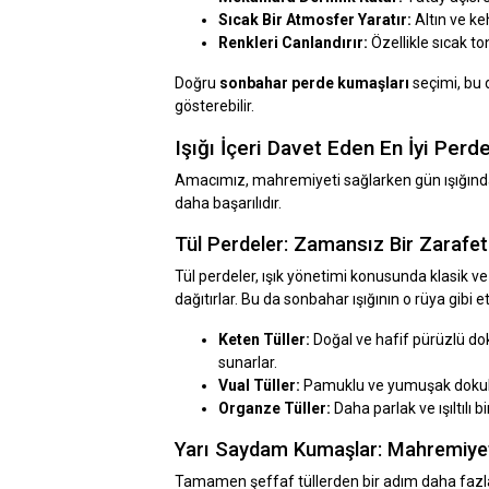
Sıcak Bir Atmosfer Yaratır:
Altın ve ke
Renkleri Canlandırır:
Özellikle sıcak to
Doğru
sonbahar perde kumaşları
seçimi, bu 
gösterebilir.
Işığı İçeri Davet Eden En İyi Perd
Amacımız, mahremiyeti sağlarken gün ışığın
daha başarılıdır.
Tül Perdeler: Zamansız Bir Zarafet
Tül perdeler, ışık yönetimi konusunda klasik v
dağıtırlar. Bu da sonbahar ışığının o rüya gibi etk
Keten Tüller:
Doğal ve hafif pürüzlü dok
sunarlar.
Vual Tüller:
Pamuklu ve yumuşak dokuları
Organze Tüller:
Daha parlak ve ışıltılı 
Yarı Saydam Kumaşlar: Mahremiyet
Tamamen şeffaf tüllerden bir adım daha fazla