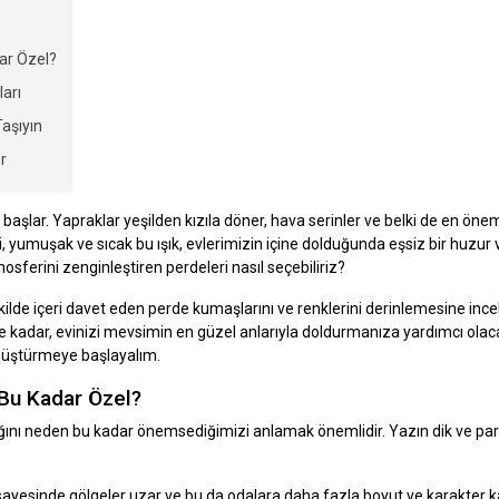
ar Özel?
ları
Taşıyın
r
başlar. Yapraklar yeşilden kızıla döner, hava serinler ve belki de en öne
, yumuşak ve sıcak bu ışık, evlerimizin içine dolduğunda eşsiz bir huzur ve s
ferini zenginleştiren perdeleri nasıl seçebiliriz?
şekilde içeri davet eden perde kumaşlarını ve renklerini derinlemesine in
 kadar, evinizi mevsimin en güzel anlarıyla doldurmanıza yardımcı olac
önüştürmeye başlayalım.
 Bu Kadar Özel?
ı neden bu kadar önemsediğimizi anlamak önemlidir. Yazın dik ve parlak
sayesinde gölgeler uzar ve bu da odalara daha fazla boyut ve karakter ka