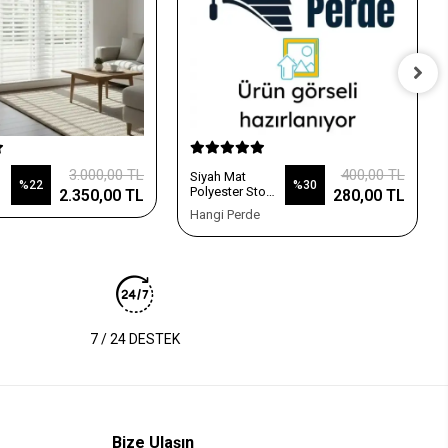
3.000,00 TL
400,00 TL
Siyah Mat
%22
%30
Polyester Stor
2.350,00 TL
280,00 TL
Perde
Hangi Perde
7 / 24 DESTEK
Bize Ulaşın